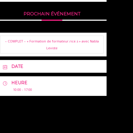
PROCHAIN ÉVÉNEMENT
– COMPLET – « Formation de formateur.rice.s » avec Nabla
Leviste
DATE
HEURE
10:00 - 17:00