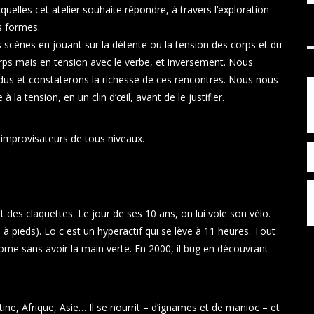
elles cet atelier souhaite répondre, à travers l’exploration
s formes.
scènes en jouant sur la détente ou la tension des corps et du
rps mais en tension avec le verbe, et inversement. Nous
us et constaterons la richesse de ces rencontres. Nous nous
a tension, en un clin d’œil, avant de le justifier.
x improvisateurs de tous niveaux.
t des claquettes. Le jour de ses 10 ans, on lui vole son vélo.
rse à pieds). Loïc est un hyperactif qui se lève à 11 heures. Tout
ronome sans avoir la main verte. En 2000, il bug en découvrant
ine, Afrique, Asie… Il se nourrit – d’ignames et de manioc – et