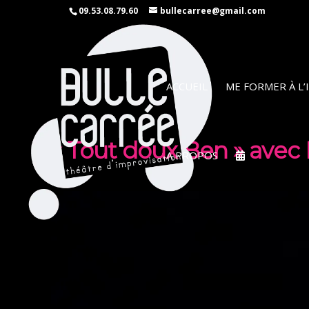
09.53.08.79.60
bullecarree@gmail.com
ACCUEIL
ME FORMER À L
« Tout doux Ben » avec 
A PROPOS