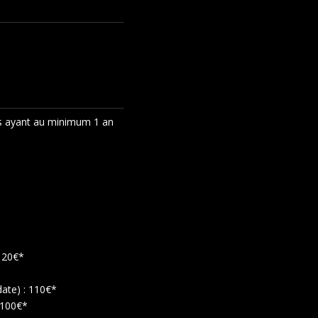
s ayant au minimum 1 an
 120€*
date) : 110€*
 100€*