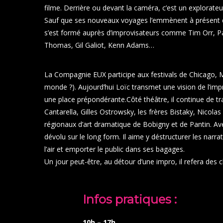
filme. Derrière ou devant la caméra, c’est un explorateu
Sauf que ses nouveaux voyages l’emmènent à présent de
s’est formé auprès d’improvisateurs comme Tim Orr, Patt
Thomas, Gil Galiot, Kenn Adams…
La Compagnie EUX participe aux festivals de Chicago, Mo
monde ?). Aujourd’hui Loïc transmet une vision de l’im
une place prépondérante.Côté théâtre, il continue de tra
Cantarella, Gilles Ostrowsky, les frères Bistaky, Nicolas
régionaux d’art dramatique de Bobigny et de Pantin. Ave
dévolu sur le long form. Il aime y déstructurer les narra
l’air et emporter le public dans ses bagages.
Un jour peut-être, au détour d’une impro, il refera des c
Infos pratiques :
10h – 17h
.