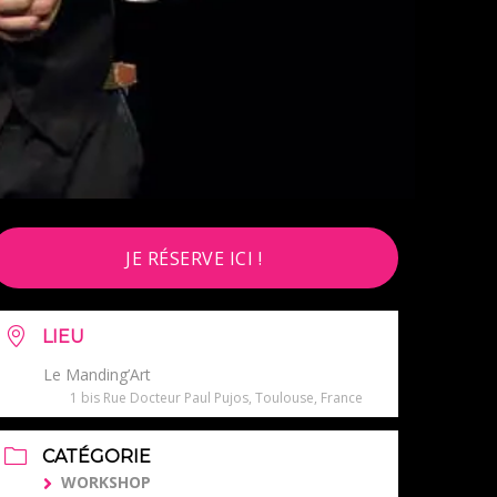
JE RÉSERVE ICI !
LIEU
Le Manding’Art
1 bis Rue Docteur Paul Pujos, Toulouse, France
CATÉGORIE
WORKSHOP