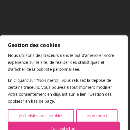
Mentions Légales
Gestion des cookies
CGU
Nous utilisons des traceurs dans le but d'améliorer votre
expérience sur le site, de réaliser des statistiques et
Confidentialité
d'afficher de la publicité personnalisée.
En cliquant sur "Non merci", vous refusez la dépose de
certains traceurs. Vous pouvez à tout moment modifier
Cookies
votre consentement en cliquant sur le lien "Gestion des
cookies" en bas de page.
@2026 Tous droits réservés
Je choisies mes cookies
Non merci
J'accepte tout