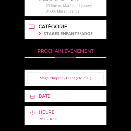
23 Rue du Maréchal Lyautey,
31600 Muret, France
CATÉGORIE
STAGES ENFANTS/ADOS
PROCHAIN ÉVÉNEMENT
Stage d’Impro 8-11 ans (été 2026)
DATE
HEURE
9:30 - 16:30