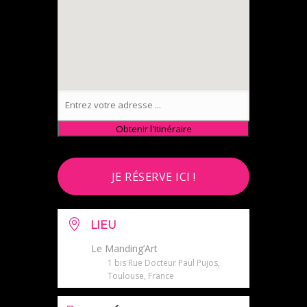
JE RÉSERVE ICI !
LIEU
Le Manding’Art
1 bis Rue Docteur Paul Pujos,
Toulouse, France