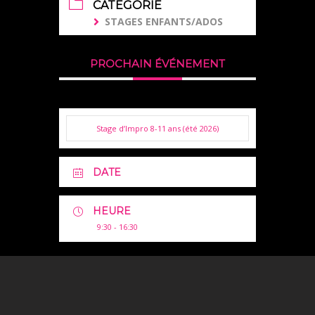
CATÉGORIE
STAGES ENFANTS/ADOS
PROCHAIN ÉVÉNEMENT
Stage d’Impro 8-11 ans (été 2026)
DATE
HEURE
9:30 - 16:30