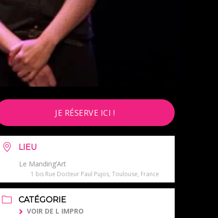
JE RÉSERVE ICI !
LIEU
Le Manding’Art
1 bis Rue Docteur Paul Pujos, Toulouse, France
CATÉGORIE
VOIR DE L IMPRO