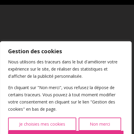
Mentions Légales
Gestion des cookies
CGU
Nous utilisons des traceurs dans le but d'améliorer votre
expérience sur le site, de réaliser des statistiques et
Confidentialité
d'afficher de la publicité personnalisée.
En cliquant sur "Non merci", vous refusez la dépose de
certains traceurs. Vous pouvez à tout moment modifier
Cookies
votre consentement en cliquant sur le lien "Gestion des
cookies" en bas de page.
@2026 Tous droits réservés
Je choisies mes cookies
Non merci