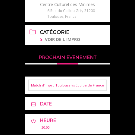
Centre Culturel des Minimes
6 Rue du Caillou Gris, 31200
Toulouse, France
CATÉGORIE
VOIR DE L IMPRO
PROCHAIN ÉVÉNEMENT
Match d’Impro Toulouse vs Equipe de France
DATE
HEURE
20:00