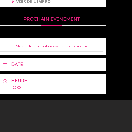
VOIR DE L IMPRO
PROCHAIN ÉVÉNEMENT
Match d’Impro Toulouse vs Equipe de France
DATE
HEURE
20:00