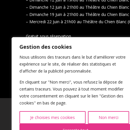
– Dimanche 12 Juin à 21h00 au Théâtre du Chien Blanc 
– Dimanche 19 Juin à 21h00 au Théâtre du Chien Blanc 
– Mercredi 22 Juin à 21h00 au Théâtre du Chien Blanc (
Gratuit sous réservation.
Merci d’arriver 15mn avant le début du spectacle.
Gestion des cookies
Nous utilisons des traceurs dans le but d'améliorer votre
Théâtre du Chien Blanc: 26 Rue du Général Compans. 
expérience sur le site, de réaliser des statistiques et
d'afficher de la publicité personnalisée.
En cliquant sur "Non merci", vous refusez la dépose de
certains traceurs. Vous pouvez à tout moment modifier
votre consentement en cliquant sur le lien "Gestion des
cookies" en bas de page.
Je choisies mes cookies
Non merci