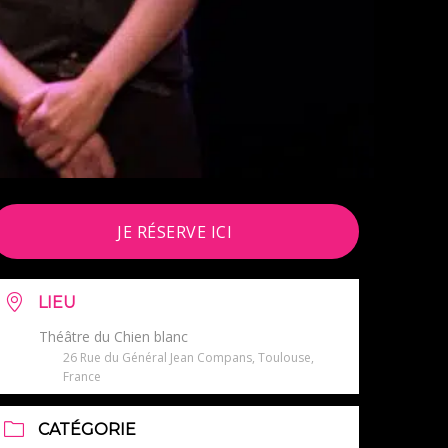
JE RÉSERVE ICI
LIEU
Théâtre du Chien blanc
26 Rue du Général Jean Compans, Toulouse,
France
CATÉGORIE