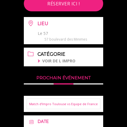
RÉSERVER ICI !
LIEU
Le 57
57 boulevard des Minimes
CATÉGORIE
VOIR DE L IMPRO
PROCHAIN ÉVÉNEMENT
Match d’Impro Toulouse vs Equipe de France
DATE