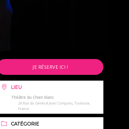
JE RÉSERVE ICI !
LIEU
Théâtre du Chien blanc
26 Rue du Général Jean Compans, Toulouse,
France
CATÉGORIE