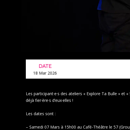
DATE
18 Mar 2026
Les participant·e·s des ateliers « Explore Ta Bulle » et 
déjà fier·ère·s d’eux·elles !
Les dates sont :
– Samedi 07 Mars à 15h00 au Café-Théâtre le 57 (Grou