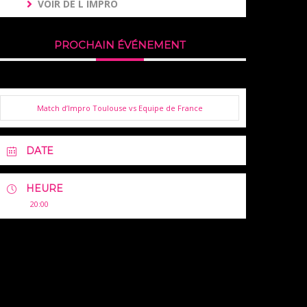
VOIR DE L IMPRO
PROCHAIN ÉVÉNEMENT
Match d’Impro Toulouse vs Equipe de France
DATE
HEURE
20:00