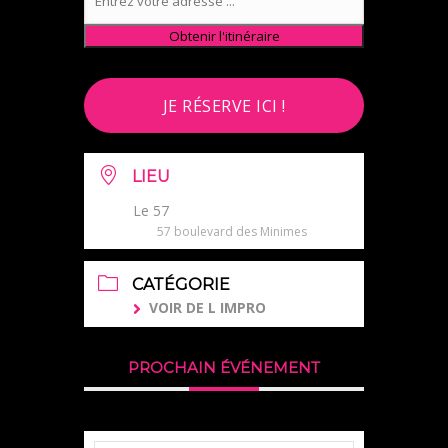
JE RÉSERVE ICI !
LIEU
Le 57
57 boulevard des Minimes
CATÉGORIE
VOIR DE L IMPRO
PROCHAIN ÉVÉNEMENT