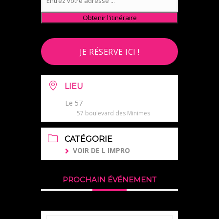
JE RÉSERVE ICI !
LIEU
Le 57
57 boulevard des Minimes
CATÉGORIE
VOIR DE L IMPRO
PROCHAIN ÉVÉNEMENT