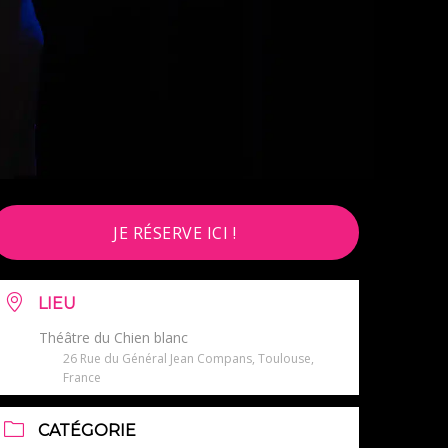
JE RÉSERVE ICI !
LIEU
Théâtre du Chien blanc
26 Rue du Général Jean Compans, Toulouse,
France
CATÉGORIE