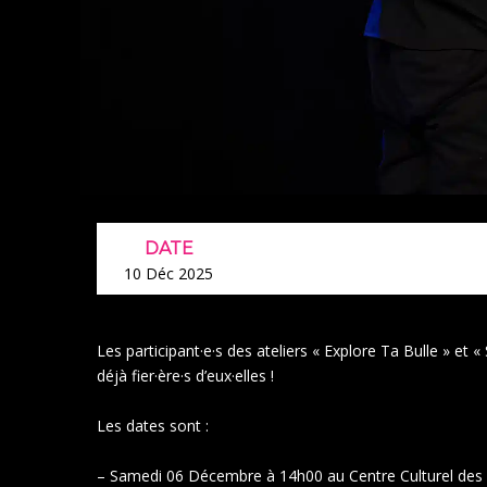
DATE
10 Déc 2025
Les participant·e·s des ateliers « Explore Ta Bulle » et 
déjà fier·ère·s d’eux·elles !
Les dates sont :
– Samedi 06 Décembre à 14h00 au Centre Culturel des M