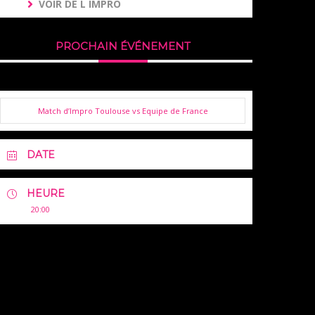
VOIR DE L IMPRO
PROCHAIN ÉVÉNEMENT
Match d’Impro Toulouse vs Equipe de France
DATE
HEURE
20:00