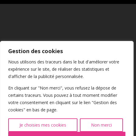
Mentions Légales
Gestion des cookies
CGU
Nous utilisons des traceurs dans le but d'améliorer votre
expérience sur le site, de réaliser des statistiques et
Confidentialité
d'afficher de la publicité personnalisée.
En cliquant sur "Non merci", vous refusez la dépose de
certains traceurs. Vous pouvez à tout moment modifier
Cookies
votre consentement en cliquant sur le lien "Gestion des
cookies" en bas de page.
@2026 Tous droits réservés
Je choisies mes cookies
Non merci