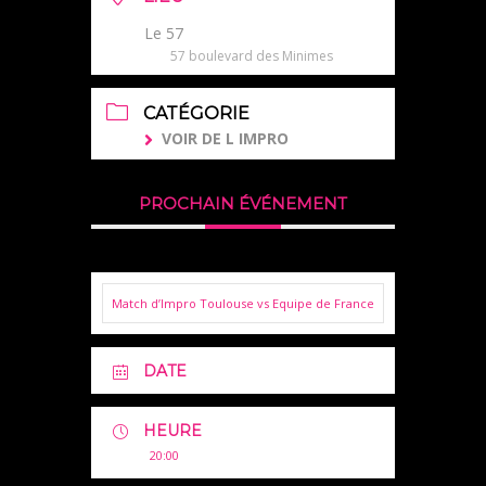
Le 57
57 boulevard des Minimes
CATÉGORIE
VOIR DE L IMPRO
PROCHAIN ÉVÉNEMENT
Match d’Impro Toulouse vs Equipe de France
DATE
HEURE
20:00