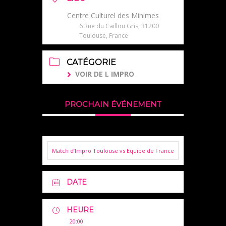
Centre Culturel des Minimes
6 Rue du Caillou Gris, 31200
Toulouse, France
CATÉGORIE
VOIR DE L IMPRO
PROCHAIN ÉVÉNEMENT
Match d’Impro Toulouse vs Equipe de France
DATE
HEURE
20:00