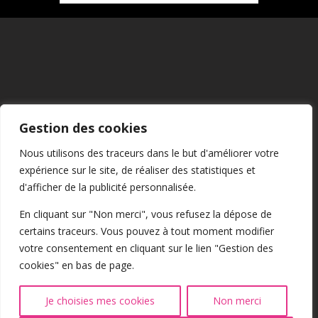
Mentions Légales
Gestion des cookies
CGU
Nous utilisons des traceurs dans le but d'améliorer votre
expérience sur le site, de réaliser des statistiques et
Confidentialité
d'afficher de la publicité personnalisée.
En cliquant sur "Non merci", vous refusez la dépose de
certains traceurs. Vous pouvez à tout moment modifier
Cookies
votre consentement en cliquant sur le lien "Gestion des
cookies" en bas de page.
@2026 Tous droits réservés
Je choisies mes cookies
Non merci