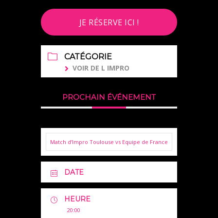
JE RÉSERVE ICI !
CATÉGORIE
VOIR DE L IMPRO
PROCHAIN ÉVÉNEMENT
Match d’Impro Toulouse vs Equipe de France
DATE
HEURE
20:00