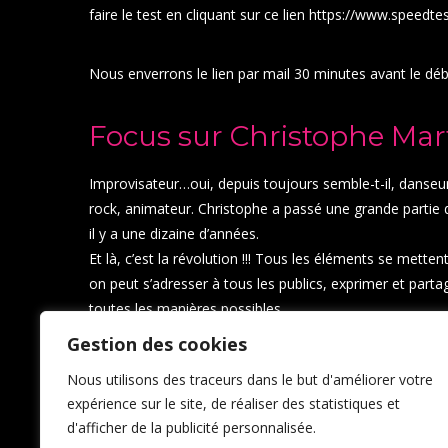
faire le test en cliquant sur ce lien
https://www.speedtes
Nous enverrons le lien par mail 30 minutes avant le dé
Focus sur Christophe Mart
Improvisateur…oui, depuis toujours semble-t-il, danseu
rock, animateur. Christophe a passé une grande partie d
il y a une dizaine d’années.
Et là, c’est la révolution !!! Tous les éléments se mett
on peut s’adresser à tous les publics, exprimer et parta
toutes les manières possibles.
Après les années découvertes, il trouve sur son chemin 
Gestion des cookies
fort dans ses certitudes, et lui ouvrent la porte d’un a
Nous utilisons des traceurs dans le but d'améliorer votre
jeu sincère, de riens qui se remplissent de l’autre, une a
expérience sur le site, de réaliser des statistiques et
sensible et énergique, et un formateur qui nomme les
d'afficher de la publicité personnalisée.