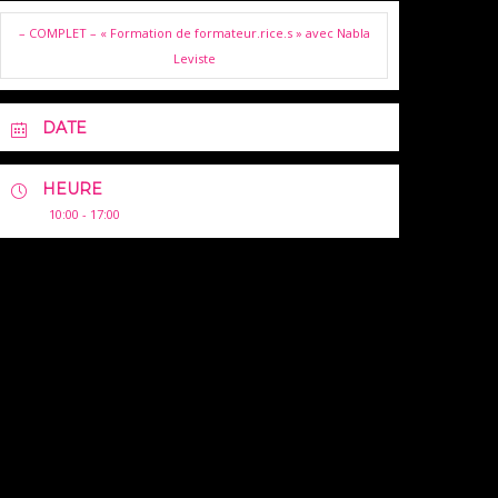
– COMPLET – « Formation de formateur.rice.s » avec Nabla
Leviste
DATE
HEURE
10:00 - 17:00