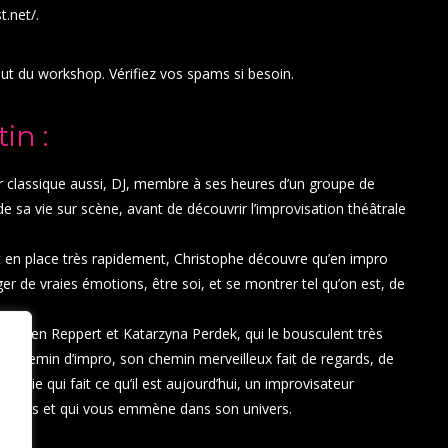
t.net
/.
but du workshop. Vérifiez vos spams si besoin.
in :
r classique aussi, DJ, membre à ses heures d’un groupe de
e sa vie sur scène, avant de découvrir l’improvisation théâtrale
ent en place très rapidement, Christophe découvre qu’en impro
ger de vraies émotions, être soi, et se montrer tel qu’on est, de
Flavien Reppert et Katarzyna Perdek, qui le bousculent très
utre chemin d’impro, son chemin merveilleux fait de regards, de
lchimie qui fait ce qu’il est aujourd’hui, un improvisateur
 choses et qui vous emmène dans son univers.