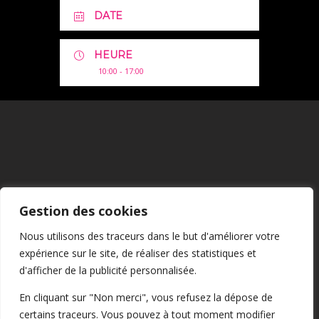
DATE
HEURE
10:00 - 17:00
Mentions Légales
Gestion des cookies
CGU
Nous utilisons des traceurs dans le but d'améliorer votre
expérience sur le site, de réaliser des statistiques et
Confidentialité
d'afficher de la publicité personnalisée.
En cliquant sur "Non merci", vous refusez la dépose de
certains traceurs. Vous pouvez à tout moment modifier