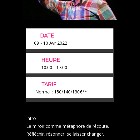
DATE
09 - 10 Avr 2022
HEURE
10:00 - 17:00
TARIF
Normal : 150/140/130€**
Intro
Le miroir comme métaphore de l’écoute.
Réfléchir, résonner, se laisser changer.