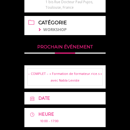
1 bis Rue Docteur Paul Pujos,
Toulouse, France
CATÉGORIE
WORKSHOP
PROCHAIN ÉVÉNEMENT
– COMPLET – « Formation de formateur.rice.s »
avec Nabla Leviste
DATE
HEURE
10:00 - 17:00