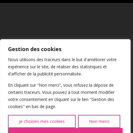
Mentions Légales
Gestion des cookies
CGU
Nous utilisons des traceurs dans le but d'améliorer votre
expérience sur le site, de réaliser des statistiques et
Confidentialité
d'afficher de la publicité personnalisée.
En cliquant sur "Non merci", vous refusez la dépose de
certains traceurs. Vous pouvez à tout moment modifier
Cookies
votre consentement en cliquant sur le lien "Gestion des
cookies" en bas de page.
@2026 Tous droits réservés
Je choisies mes cookies
Non merci