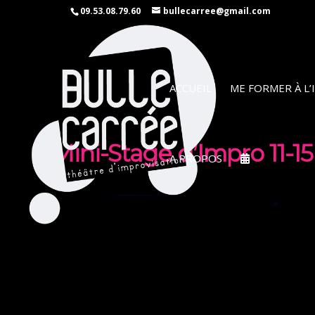
09.53.08.79.60
bullecarree@gmail.com
ACCUEIL
ME FORMER À L
Mini-Stage d’Impro 11-15
A PROPOS