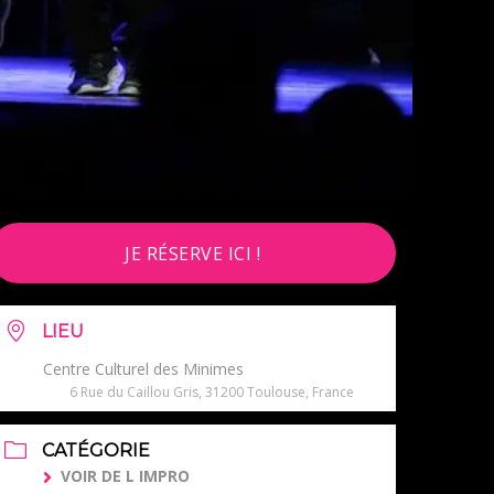
JE RÉSERVE ICI !
LIEU
Centre Culturel des Minimes
6 Rue du Caillou Gris, 31200 Toulouse, France
CATÉGORIE
VOIR DE L IMPRO