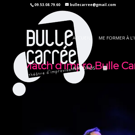
09.53.08.79.60
bullecarree@gmail.com
ACCUEIL
ME FORMER À L
Match d’Impro Bulle Ca
A PROPOS