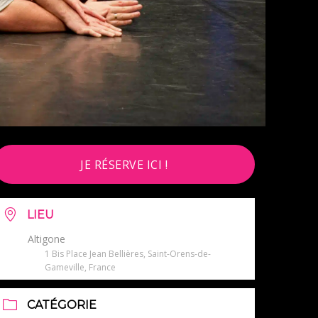
JE RÉSERVE ICI !
LIEU
Altigone
1 Bis Place Jean Bellières, Saint-Orens-de-
Gameville, France
CATÉGORIE