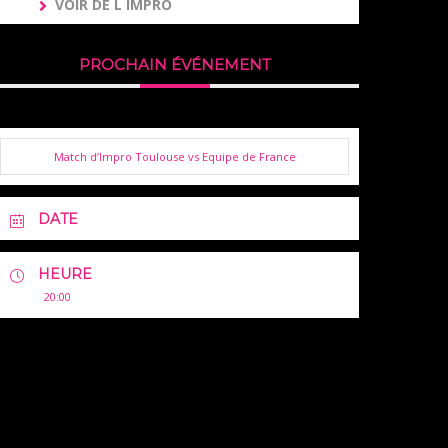
VOIR DE L IMPRO
PROCHAIN ÉVÉNEMENT
Match d’Impro Toulouse vs Equipe de France
DATE
HEURE
20:00