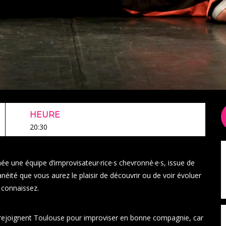
HEURE
20:30
nnée une équipe d’improvisateur·rice·s chevronné·e·s, issue de
néité que vous aurez le plaisir de découvrir ou de voir évoluer
s connaissez.
s rejoignent Toulouse pour improviser en bonne compagnie, car