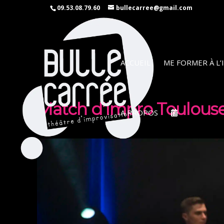
09.53.08.79.60
bullecarree@gmail.com
ACCUEIL
ME FORMER À L
Match d’Impro Toulouse 
A PROPOS