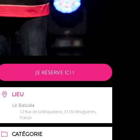
JE RÉSERVE ICI !
LIEU
Le Bascala
12 Rue de la Briqueterie, 31150 Bruguières,
France
CATÉGORIE