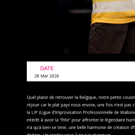
DATE
28 Mar 2026
Quel plaisir de retrouver la Belgique, notre petite cousi
réjouir car le plat pays nous envoie, une fois n’est pas
la LIP (Ligue d’Improvisation Professionnelle de Walloni
intérêt à avoir la “frite” pour affronter le légendaire h
n’a qu’à bien se tenir, une belle harmonie de création 
dedans. Un rendez-vous à ne pas manquer.