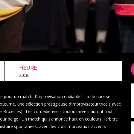
HEURE
20:30
ne pour un match d’improvisation endiablé ! Il a de quoi se
 coutume, une sélection prestigieuse d’improvisateur·trice·s avec
e-Bruxelles) ! Les comédien·ne·s toulousain·e·s auront tout
umour belge ! Un match qui s’annonce haut en couleurs, l’arbitre
d’histoire spontanées, avec des vrais morceaux d’accents