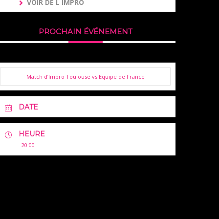
VOIR DE L IMPRO
PROCHAIN ÉVÉNEMENT
Match d’Impro Toulouse vs Equipe de France
DATE
HEURE
20:00