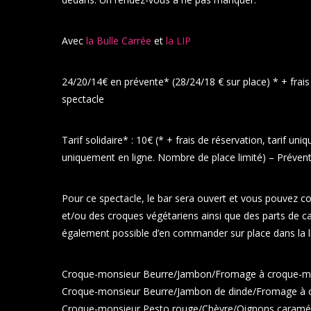
Avec
la Bulle Carrée
et
la LIP
24/20/14€ en prévente* (28/24/18 € sur place) * + frais
spectacle
Tarif solidaire* : 10€ (* + frais de réservation, tarif un
uniquement en ligne. Nombre de place limité) – Prévent
Pour ce spectacle, le bar sera ouvert et vous pouvez c
et/ou des croques végétariens ainsi que des parts de ca
également possible d’en commander sur place dans la lim
Croque-monsieur Beurre/Jambon/Fromage à croque-m
Croque-monsieur Beurre/Jambon de dinde/Fromage à 
Croque-monsieur Pesto rouge/Chèvre/Oignons caramél