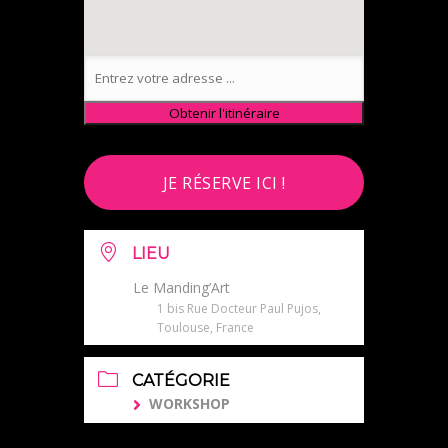
JE RÉSERVE ICI !
LIEU
Le Manding’Art
1 bis Rue Docteur Paul Pujos,
Toulouse, France
CATÉGORIE
WORKSHOP