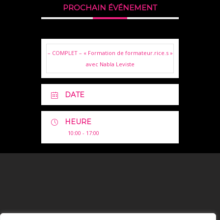
PROCHAIN ÉVÉNEMENT
– COMPLET – « Formation de formateur.rice.s »
avec Nabla Leviste
DATE
HEURE
10:00 - 17:00
Mentions Légales