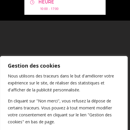
HEURE
10:00 - 17:00
Mentions Légales
Gestion des cookies
CGU
Nous utilisons des traceurs dans le but d'améliorer votre
expérience sur le site, de réaliser des statistiques et
Confidentialité
d'afficher de la publicité personnalisée.
En cliquant sur "Non merci", vous refusez la dépose de
certains traceurs. Vous pouvez à tout moment modifier
Cookies
votre consentement en cliquant sur le lien "Gestion des
cookies" en bas de page.
@2026 Tous droits réservés