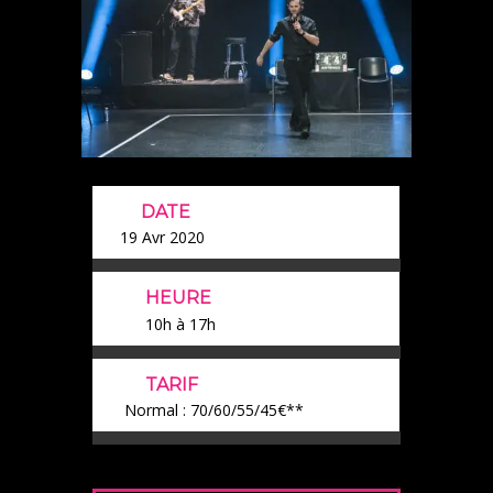
DATE
19 Avr 2020
HEURE
10h à 17h
TARIF
Normal : 70/60/55/45€**