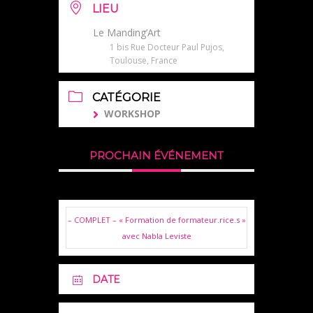
LIEU
Le Manding’Art
1 bis Rue Docteur Paul Pujos,
Toulouse, France
CATÉGORIE
WORKSHOP
PROCHAIN ÉVÉNEMENT
– COMPLET – « Formation de formateur.rice.s »
avec Nabla Leviste
DATE