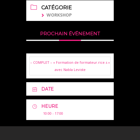
CATÉGORIE
WORKSHOP
PROCHAIN ÉVÉNEMENT
– COMPLET – « Formation de formateur.rice.s »
avec Nabla Leviste
DATE
HEURE
10:00 - 17:00