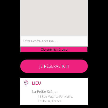
JE RÉSERVE ICI !
LIEU
La Petite Scène
18 Rue Maurice Fonvieille,
Toulouse, France