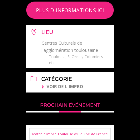
PLUS D'INFORMATIONS ICI
LIEU
Centres Culturels de
l'agglomération toulousaine
Toulouse, St Orens, Colomiers
etc.
CATÉGORIE
VOIR DE L IMPRO
PROCHAIN ÉVÉNEMENT
Match d’Impro Toulouse vs Equipe de France