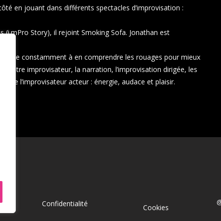
côté en jouant dans différents spectacles d’improvisation :
 (i.mPro Story), il rejoint Smoking Sofa. Jonathan est
t cherche constamment à en comprendre les rouages pour mieux
n entre improvisateur, la narration, l’improvisation dirigée, les
de de l’improvisateur acteur : énergie, audace et plaisir.
@
Confidentialité
Cookies