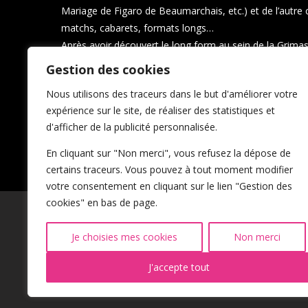
Mariage de Figaro de Beaumarchais, etc.) et de l’autre 
matchs, cabarets, formats longs…
Après avoir découvert le long form au sein de la Grimass
formateur aux Impronautes.
Gestion des cookies
Jonathan a un regard analytique sur l’improvisation e
Nous utilisons des traceurs dans le but d'améliorer votre
la modéliser. Ses thèmes de prédilection sont l’interactio
expérience sur le site, de réaliser des statistiques et
genres « »geeks » » (fantasy, SF, super héros) et l’attitu
d'afficher de la publicité personnalisée.
En cliquant sur "Non merci", vous refusez la dépose de
certains traceurs. Vous pouvez à tout moment modifier
votre consentement en cliquant sur le lien "Gestion des
cookies" en bas de page.
Je choisies mes cookies
Non merci
J'accepte tout
Mentions Légales
CGU