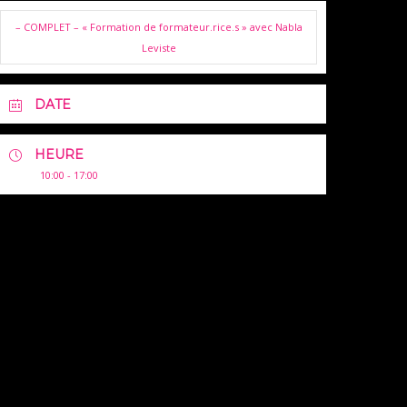
– COMPLET – « Formation de formateur.rice.s » avec Nabla
Leviste
DATE
HEURE
10:00 - 17:00