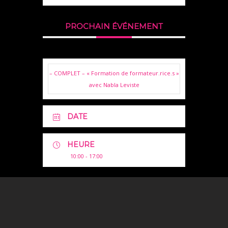
PROCHAIN ÉVÉNEMENT
– COMPLET – « Formation de formateur.rice.s »
avec Nabla Leviste
DATE
HEURE
10:00 - 17:00